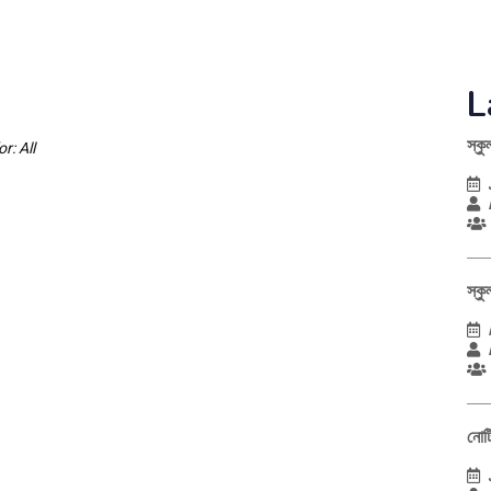
L
স্কু
r: All
স্কু
নোট