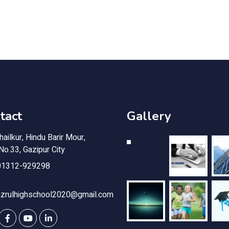
tact
Gallery
ailkur, Hindu Barir Mour,
o.33, Gazipur City
1312-929298
azrulhighschool2020@gmail.com