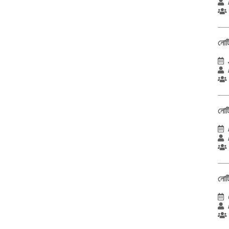
নোট
নোট
নোট