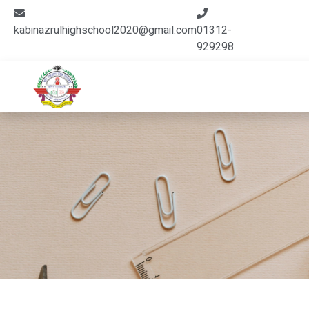
kabinazrulhighschool2020@gmail.com
01312-
929298