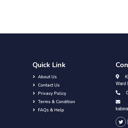
Quick Link
Con
Kh
About Us
Ward N
Contact Us
0
Privacy Policy
Terms & Condition
kabin
FAQs & Help